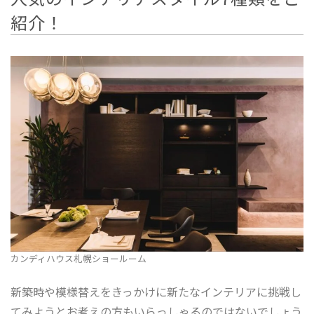
CONTACT
紹介！
BLOG
カタログ請求は
こちら
ご来店予約は
こちら
カンディハウス札幌ショールーム
新築時や模様替えをきっかけに新たなインテリアに挑戦し
てみようとお考えの方もいらっしゃるのではないでしょう