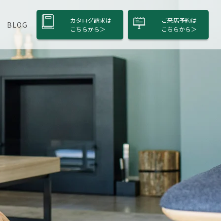
カタログ請求は
ご来店予約は
BLOG
こちら
から＞
こちら
から＞