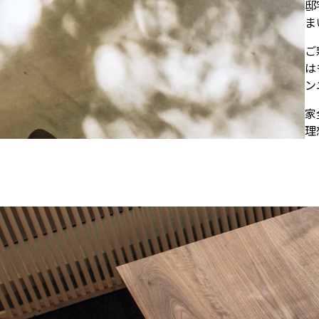
邸
ま
ご
は
ン
家
理