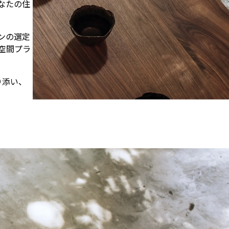
なたの住
ンの選定
空間プラ
り添い、