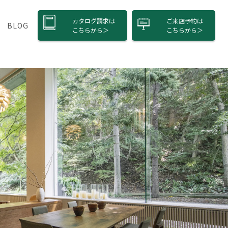
カタログ請求は
ご来店予約は
BLOG
こちら
から＞
こちら
から＞