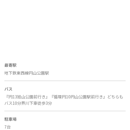
CONTACT
BLOG
カタログ請求は
こちら
ご来店予約は
こちら
最寄駅
EN
地下鉄東西線円山公園駅
バス
『円13旭山公園前行き』『循環円10円山公園駅前行き』どちらも
バス10分界川下車徒歩3分
駐車場
7台