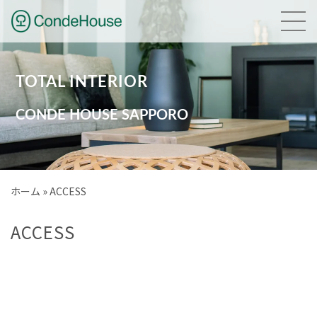
HOME
TOTAL INTERIOR
NEWS
CONDE HOUSE SAPPORO
GALLERY
BRAND
ホーム
»
ACCESS
PLANNING
ACCESS
COMPANY
ACCESS