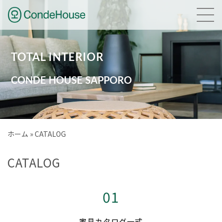
HOME
TOTAL INTERIOR
NEWS
CONDE HOUSE SAPPORO
GALLERY
BRAND
ホーム
»
CATALOG
PLANNING
CATALOG
COMPANY
01
ACCESS
家具カタログ一式