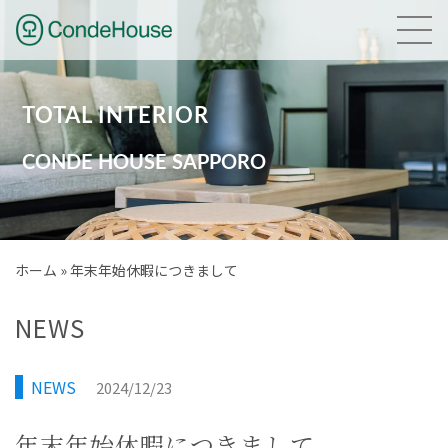
HOME
TOTAL INTERIOR
NEWS
CONDE HOUSE SAPPORO
GALLERY
BRAND
ホーム
»
年末年始休暇につきまして
PLANNING
NEWS
COMPANY
NEWS
2024/12/23
ACCESS
年末年始休暇につきまして