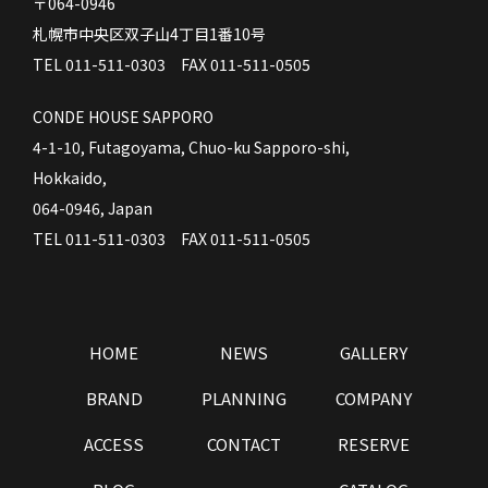
〒064-0946
札幌市中央区双子山4丁目1番10号
TEL 011-511-0303 FAX 011-511-0505
CONDE HOUSE SAPPORO
4-1-10, Futagoyama, Chuo-ku Sapporo-shi,
Hokkaido,
064-0946, Japan
TEL 011-511-0303 FAX 011-511-0505
HOME
NEWS
GALLERY
BRAND
PLANNING
COMPANY
ACCESS
CONTACT
RESERVE