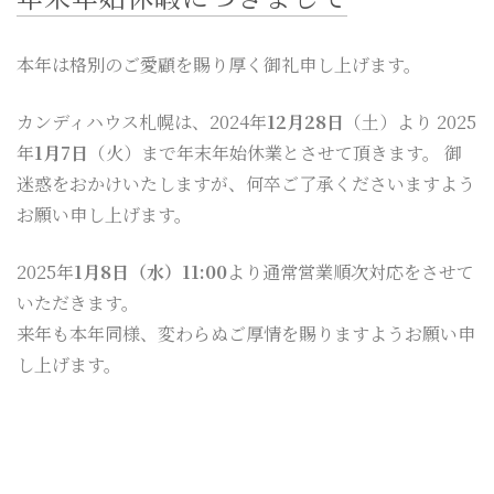
CONTACT
BLOG
本年は格別のご愛顧を賜り厚く御礼申し上げます。
カンディハウス札幌は、2024年
12月28日
（土）より 2025
カタログ請求は
こちら
年
1月7日
（火）まで年末年始休業とさせて頂きます。 御
迷惑をおかけいたしますが、何卒ご了承くださいますよう
ご来店予約は
こちら
お願い申し上げます。
2025年
1月8日（水）11:00
より通常営業順次対応をさせて
いただきます。
来年も本年同様、変わらぬご厚情を賜りますようお願い申
し上げます。