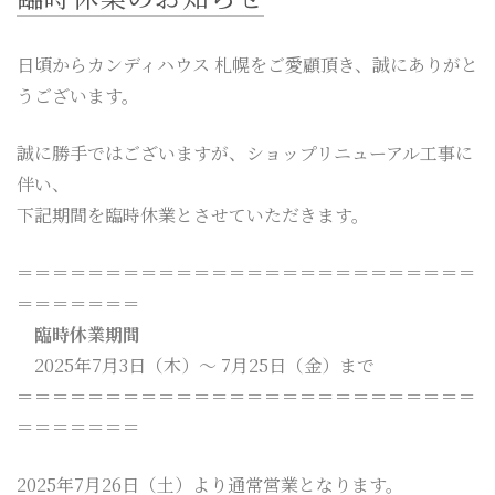
CONTACT
BLOG
日頃からカンディハウス 札幌をご愛顧頂き、誠にありがと
うございます。
カタログ請求は
こちら
誠に勝手ではございますが、ショップリニューアル工事に
伴い、
ご来店予約は
こちら
下記期間を臨時休業とさせていただきます。
EN
＝＝＝＝＝＝＝＝＝＝＝＝＝＝＝＝＝＝＝＝＝＝＝＝＝＝
＝＝＝＝＝＝＝
臨時休業期間
2025年7月3日（木）～ 7月25日（金）まで
＝＝＝＝＝＝＝＝＝＝＝＝＝＝＝＝＝＝＝＝＝＝＝＝＝＝
＝＝＝＝＝＝＝
2025年7月26日（土）より通常営業となります。