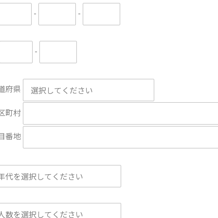
-
-
-
道府県
区町村
目番地