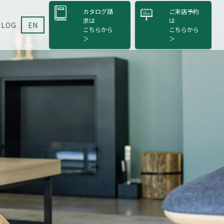
カタログ請
ご来店予約
求は
は
BLOG
EN
こちら
から
こちら
から
＞
＞