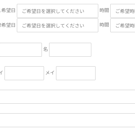
1希望日
時間
2希望日
時間
名
イ
メイ