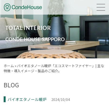
HOME
TOTAL INTERIOR
NEWS
CONDE HOUSE SAPPORO
GALLERY
BRAND
ホーム
»
バイオエタノール暖炉「エコスマートファイヤー」| 主な
特徴・導入イメージ・製品のご紹介。
PLANNING
BLOG
COMPANY
ACCESS
バイオエタノール暖炉
2024/10/04