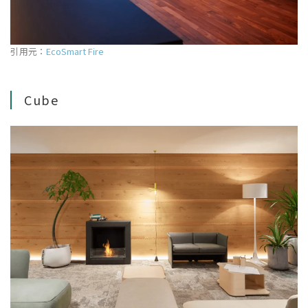
引用元：
EcoSmart Fire
Cube