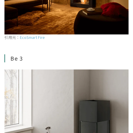
引用元：
EcoSmart Fire
Be 3