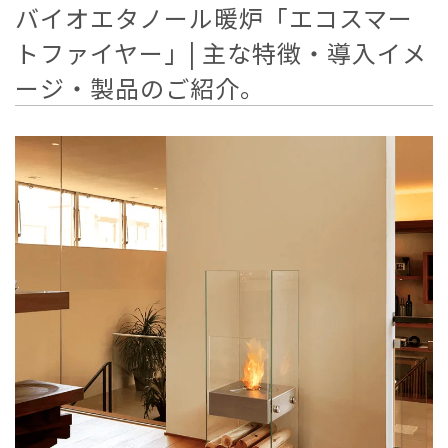
CONTACT
バイオエタノール暖炉「エコスマー
トファイヤー」| 主な特徴・導入イメ
BLOG
ージ・製品のご紹介。
カタログ請求は
こちら
ご来店予約は
こちら