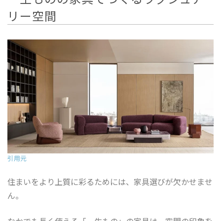
CONTACT
リー空間
BLOG
カタログ請求は
こちら
ご来店予約は
こちら
引用元
住まいをより上質に彩るためには、家具選びが欠かせませ
ん。