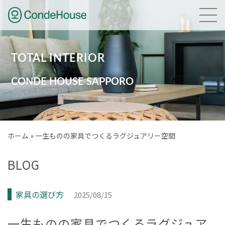
HOME
TOTAL INTERIOR
NEWS
CONDE HOUSE SAPPORO
GALLERY
BRAND
ホーム
»
一生ものの家具でつくるラグジュアリー空間
PLANNING
BLOG
COMPANY
家具の選び方
2025/08/15
ACCESS
一生ものの家具でつくるラグジュア