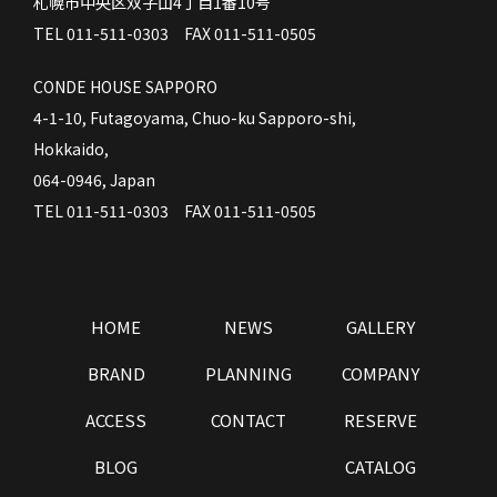
札幌市中央区双子山4丁目1番10号
TEL 011-511-0303 FAX 011-511-0505
CONDE HOUSE SAPPORO
4-1-10, Futagoyama, Chuo-ku Sapporo-shi,
Hokkaido,
064-0946, Japan
TEL 011-511-0303 FAX 011-511-0505
HOME
NEWS
GALLERY
BRAND
PLANNING
COMPANY
ACCESS
CONTACT
RESERVE
BLOG
CATALOG