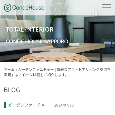
HOME
TOTAL INTERIOR
NEWS
CONDE HOUSE SAPPORO
GALLERY
BRAND
ホーム
»
ガーデンファニチャー | 快適なアウトドアリビング空間を
実現するアイテム14種をご紹介します。
PLANNING
BLOG
COMPANY
ACCESS
ガーデンファニチャー
2024/07/18