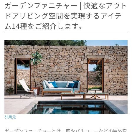
CONTACT
ガーデンファニチャー | 快適なアウト
ドアリビング空間を実現するアイテ
BLOG
ム14種をご紹介します。
カタログ請求は
こちら
ご来店予約は
こちら
引用元
ガーデンファニチャーとは、庭やバルコニーなどの屋外空