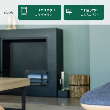
カタログ請求は
ご来店予約は
BLOG
こちら
から＞
こちら
から＞